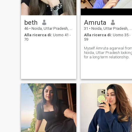
beth
Amruta
46
•
Noida, Uttar Pradesh, India
31
•
Noida, Uttar Pradesh, India
Alla ricerca di:
Uomo 41 -
Alla ricerca di:
Uomo 35 -
70
59
Myself Amruta agarwal fro
Noida, Uttar Pradesh lookin
for a long term relationship.