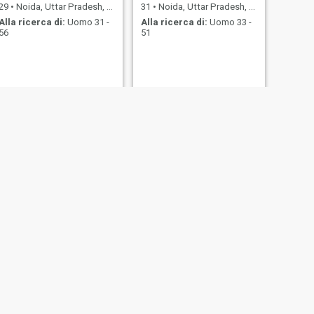
29
•
Noida, Uttar Pradesh, India
31
•
Noida, Uttar Pradesh, India
Alla ricerca di:
Uomo 31 -
Alla ricerca di:
Uomo 33 -
56
51
SUCCESSIVO
Bvi
28
•
Noida, Uttar Pradesh, India