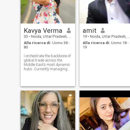
Kavya Verma
amit
33
•
Noida, Uttar Pradesh, India
19
•
Noida, Uttar Pradesh, India
Alla ricerca di:
Uomo 38 -
Alla ricerca di:
Uomo 18 -
80
19
I orchestrate the backbone of
global trade across the
Middle East’s most dynamic
hubs. Currently managing
large-scale warehousing
and logistics for a premier
holding company based in
Riyadh and Dubai. With a
focus on efficiency, cost
reduction, and t