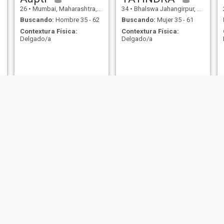
26
•
Mumbai, Maharashtra, India
34
•
Bhalswa Jahangirpur, Delhi, India
Buscando:
Hombre 35 - 62
Buscando:
Mujer 35 - 61
Contextura Física:
Contextura Física:
Delgado/a
Delgado/a
Pawan
Shxerh
25
•
Pathankot, Punjab, India
24
•
Bangalore, Karnataka, India