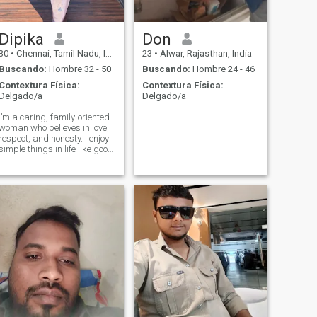
Dipika
Don
30
•
Chennai, Tamil Nadu, India
23
•
Alwar, Rajasthan, India
Buscando:
Hombre 32 - 50
Buscando:
Hombre 24 - 46
Contextura Física:
Contextura Física:
Delgado/a
Delgado/a
I’m a caring, family-oriented
woman who believes in love,
respect, and honesty. I enjoy
simple things in life like good
conversations, trying new
food, watching movies, and
spending time with family. I
value traditions but also
have a modern outlook