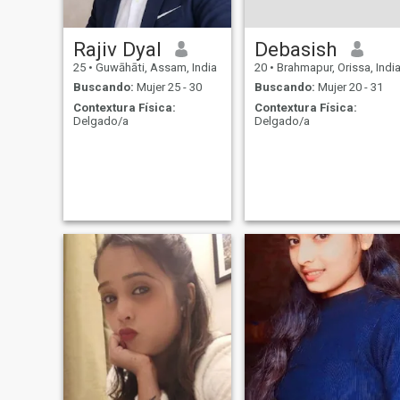
Rajiv Dyal
Debasish
25
•
Guwāhāti, Assam, India
20
•
Brahmapur, Orissa, Indi
Buscando:
Mujer 25 - 30
Buscando:
Mujer 20 - 31
Contextura Física:
Contextura Física:
Delgado/a
Delgado/a