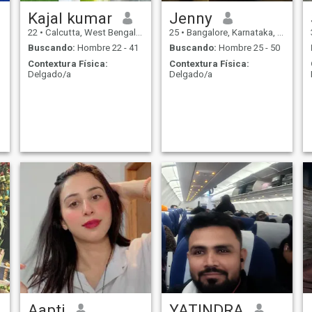
Kajal kumar
Jenny
22
•
Calcutta, West Bengal, India
25
•
Bangalore, Karnataka, India
Buscando:
Hombre 22 - 41
Buscando:
Hombre 25 - 50
Contextura Física:
Contextura Física:
Delgado/a
Delgado/a
Aapti
YATINDRA