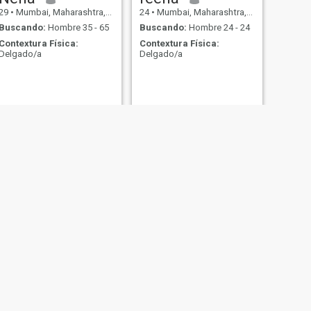
29
•
Mumbai, Maharashtra, India
24
•
Mumbai, Maharashtra, India
Buscando:
Hombre 35 - 65
Buscando:
Hombre 24 - 24
Contextura Física:
Contextura Física:
Delgado/a
Delgado/a
SIGUIENTE
Nisha
33
•
Mumbai, Maharashtra, India