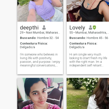
deepthi
Lovely
29
•
Navi Mumbai, Maharashtra, India
55
•
Mumbai, Maharashtra, India
Buscando:
Hombre 32 - 54
Buscando:
Hombre 45 - 56
Contextura Física:
Contextura Física:
Delgado/a
Delgado/a
I’m someone who believes in
Hi am single very much
living life with positivity,
looking to start fresh my life
passion, and purpose. I enjoy
with the right man. lm a
meaningful conversations,
independent self reliant
exploring new cultures, and
happy lady . I work for good
creating memories that last
company doing well . I love
a lifetime. Fitness, coffee, and
gardening,cooking ,
travel keep me energized,
traveling, shopping, walking
while books and music
trying good restaurants and
yes listen