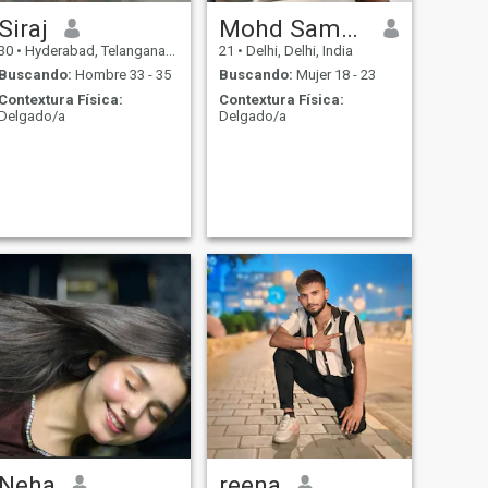
Siraj
Mohd Sameer
30
•
Hyderabad, Telangana, India
21
•
Delhi, Delhi, India
Buscando:
Hombre 33 - 35
Buscando:
Mujer 18 - 23
Contextura Física:
Contextura Física:
Delgado/a
Delgado/a
Neha
reena