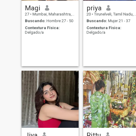
Magi
priya
27
•
Mumbai, Maharashtra, India
20
•
Tirunelveli, Tamil Nadu, India
Buscando:
Hombre 27 - 50
Buscando:
Mujer 21 - 37
Contextura Física:
Contextura Física:
Delgado/a
Delgado/a
Jiya
Rittu