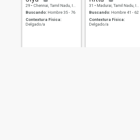
29
•
Chennai, Tamil Nadu, India
31
•
Madurai, Tamil Nadu, India
Buscando:
Hombre 35 - 76
Buscando:
Hombre 41 - 62
Contextura Física:
Contextura Física:
Delgado/a
Delgado/a
Akash
Soniya
24
•
Bangalore, Karnataka, India
34
•
Chennai, Tamil Nadu, India