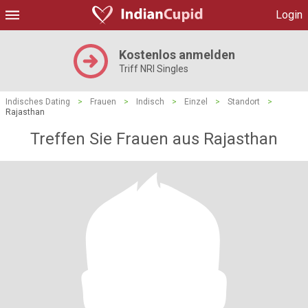
Login
Kostenlos anmelden
Triff NRI Singles
Indisches Dating
>
Frauen
>
Indisch
>
Einzel
>
Standort
>
Rajasthan
Treffen Sie Frauen aus Rajasthan