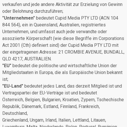
verkaufen und jede andere Aktivität zur Erzielung von Gewinn
oder Belohnung durchzuführen;
"Unternehmen"
bedeutet Cupid Media PTY LTD (ACN 104
844 564), ein in Queensland, Australien, registriertes
Unternehmen, und umfasst auch jede verwandte oder
assoziierte Körperschaft (wie diese Begriffe im Corporations
Act 2001 (Cth) definiert sind) der Cupid Media PTY LTD mit
der eingetragenen Adresse: 21 CROMBIE AVENUE, BUNDALL,
QLD 4217, AUSTRALIEN.
"EU"
bedeutet die politische und wirtschaftliche Union der
Mitgliedstaaten in Europa, die als Europäische Union bekannt
ist;
"EU-Land"
bedeutet jedes Land, das derzeit Mitglied ist und
Vertragspartei der EU-Verträge ist und bedeutet
Österreich, Belgien, Bulgarien, Kroatien, Zypern, Tschechische
Republik, Dänemark, Estland, Finnland, Frankreich,
Deutschland,
Griechenland, Ungarn, Irland, Italien, Lettland, Litauen,
Luxemburg, Malta, Niederlande, Polen, Portugal, Rumänien,