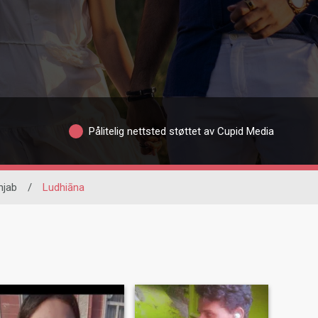
Pålitelig nettsted støttet av Cupid Media
njab
/
Ludhiāna