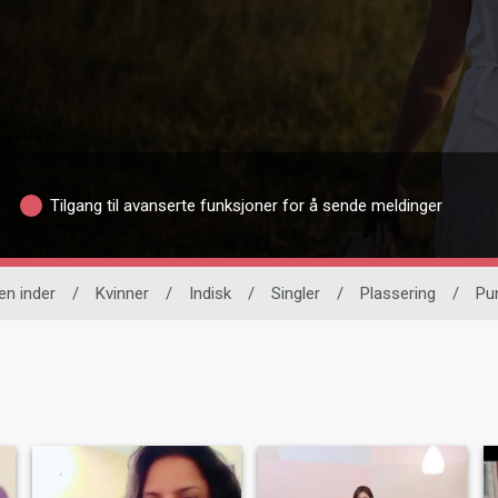
Tilgang til avanserte funksjoner for å sende meldinger
n inder
/
Kvinner
/
Indisk
/
Singler
/
Plassering
/
Pu