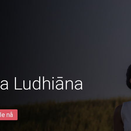
ra Ludhiāna
le nå