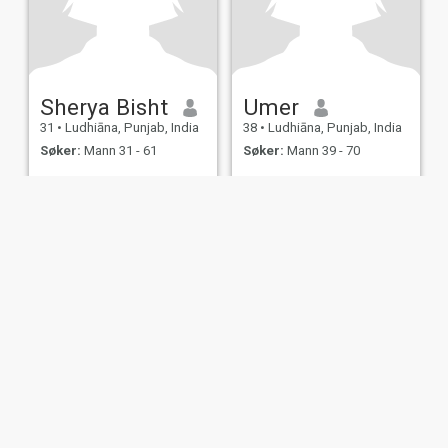
Sherya Bisht
Umer
31
•
Ludhiāna, Punjab, India
38
•
Ludhiāna, Punjab, India
Søker:
Mann 31 - 61
Søker:
Mann 39 - 70
njer for
Personvernerklæring
Retningslinjer for
informasjonskapsler
IL MIL, INC. located at 200 Townsend St., Unit 43, San Francisco CA 94