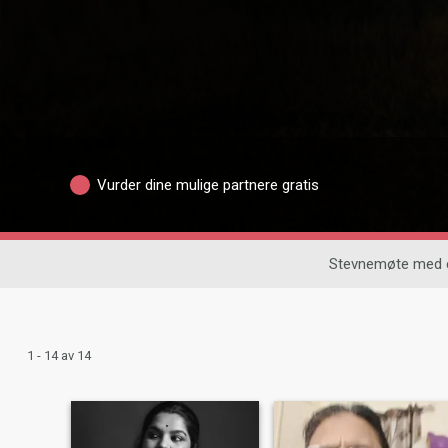
Vurder dine mulige partnere gratis
Stevnemøte med e
1 - 14 av 14