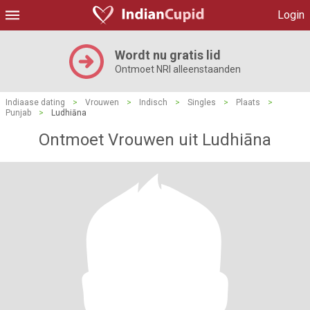
Login
Wordt nu gratis lid
Ontmoet NRI alleenstaanden
Indiaase dating
>
Vrouwen
>
Indisch
>
Singles
>
Plaats
>
Punjab
>
Ludhiāna
Ontmoet Vrouwen uit Ludhiāna