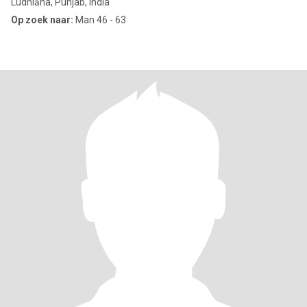
Ludhiāna, Punjab, India
Op zoek naar:
Man 46 - 63