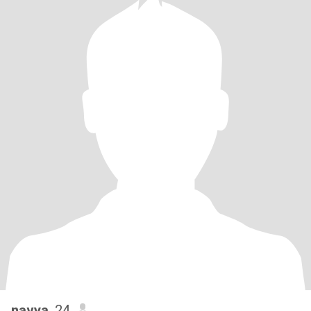
navya
, 24