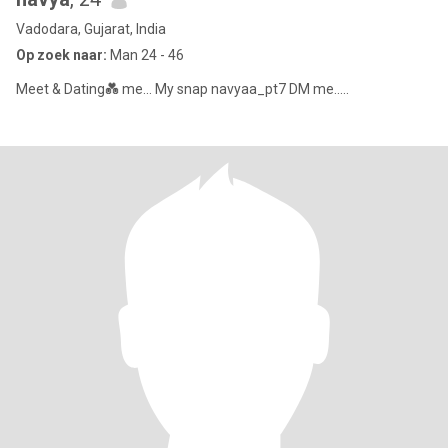
Vadodara, Gujarat, India
Op zoek naar:
Man 24 - 46
Meet & Dating💑 me... My snap navyaa_pt7 DM me.....