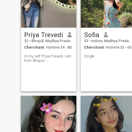
Priya Trevedi
Sofia
32
•
Bhopāl, Madhya Pradesh, Inde
33
•
Indore, Madhya Pradesh, Inde
Cherchant:
Homme 34 - 80
Cherchant:
Homme 33 - 65
Hi my self Priya Trevedi i am
Single
from Bhopal .....