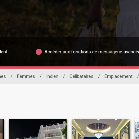
dent
Accéder aux fonctions de messagerie avancé
nes
/
Femmes
/
Indien
/
Célibataires
/
Emplacement
/