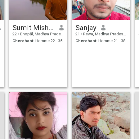
Sumit Mishra
Sanjay
22
•
Bhopāl, Madhya Pradesh, Inde
21
•
Rewa, Madhya Pradesh, Inde
Cherchant:
Homme 22 - 35
Cherchant:
Homme 21 - 38