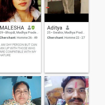
MALESHA
Aditya
29
•
Bhopāl, Madhya Pradesh, Inde
25
•
Gwalior, Madhya Pradesh, Inde
Cherchant:
Homme 26 - 49
Cherchant:
Homme 22 - 27
I AM SHY PERSON BUT CAN
MIX UP WITH THOSE WHO
ARE COMPATIBLE WITH MY
NATURE