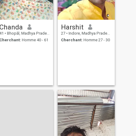
Chanda
Harshit
41
•
Bhopāl, Madhya Pradesh, Inde
27
•
Indore, Madhya Pradesh, Inde
Cherchant:
Homme 40 - 61
Cherchant:
Homme 27 - 30