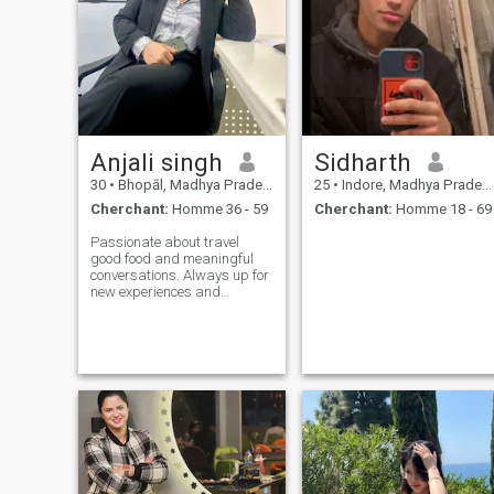
Anjali singh
Sidharth
30
•
Bhopāl, Madhya Pradesh, Inde
25
•
Indore, Madhya Pradesh, Inde
Cherchant:
Homme 36 - 59
Cherchant:
Homme 18 - 69
Passionate about travel
good food and meaningful
conversations. Always up for
new experiences and
learning from different
cultures.