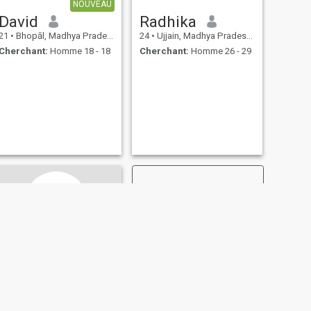
NOUVEAU
David
Radhika
21
•
Bhopāl, Madhya Pradesh, Inde
24
•
Ujjain, Madhya Pradesh, Inde
Cherchant:
Homme 18 - 18
Cherchant:
Homme 26 - 29
SUIVANT