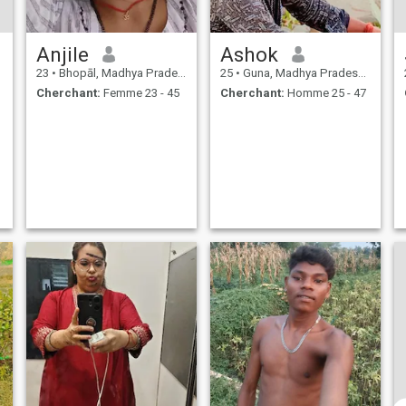
Anjile
Ashok
23
•
Bhopāl, Madhya Pradesh, Inde
25
•
Guna, Madhya Pradesh, Inde
Cherchant:
Femme 23 - 45
Cherchant:
Homme 25 - 47