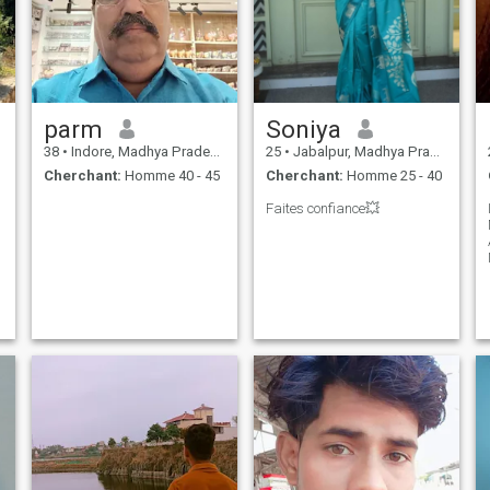
parm
Soniya
38
•
Indore, Madhya Pradesh, Inde
25
•
Jabalpur, Madhya Pradesh, Inde
Cherchant:
Homme 40 - 45
Cherchant:
Homme 25 - 40
Faites confiance💥