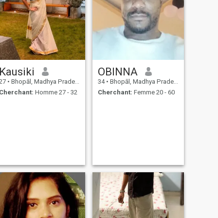
Kausiki
OBINNA
27
•
Bhopāl, Madhya Pradesh, Inde
34
•
Bhopāl, Madhya Pradesh, Inde
Cherchant:
Homme 27 - 32
Cherchant:
Femme 20 - 60