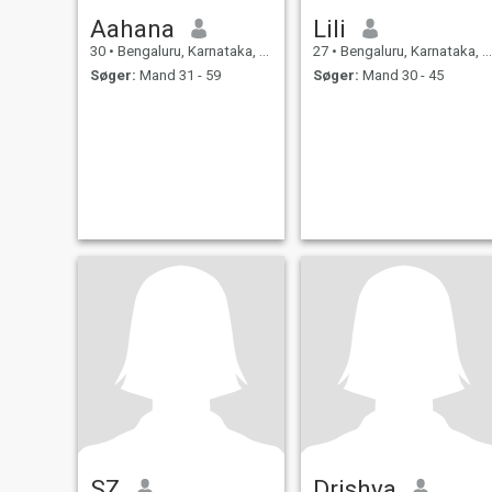
Aahana
Lili
30
•
Bengaluru, Karnataka, Indien
27
•
Bengaluru, Karnataka, Indien
Søger:
Mand 31 - 59
Søger:
Mand 30 - 45
SZ
Drishya