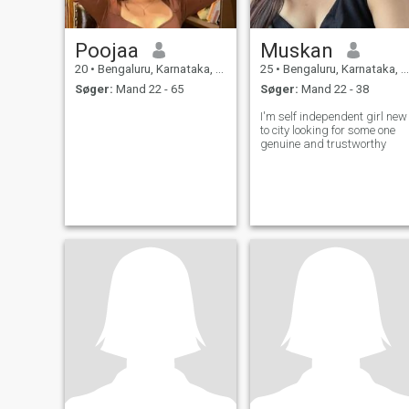
Poojaa
Muskan
20
•
Bengaluru, Karnataka, Indien
25
•
Bengaluru, Karnataka, Indien
Søger:
Mand 22 - 65
Søger:
Mand 22 - 38
I'm self independent girl new
to city looking for some one
genuine and trustworthy