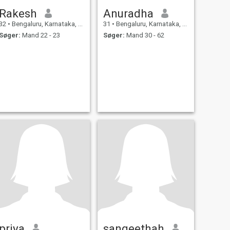
Rakesh
Anuradha
32
•
Bengaluru, Karnataka, Indien
31
•
Bengaluru, Karnataka, Indien
Søger:
Mand 22 - 23
Søger:
Mand 30 - 62
priya
sangeethah