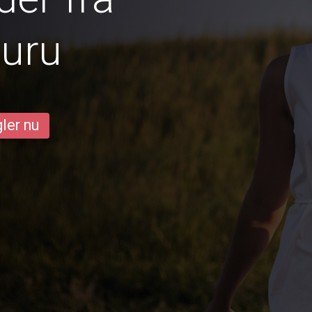
luru
ler nu