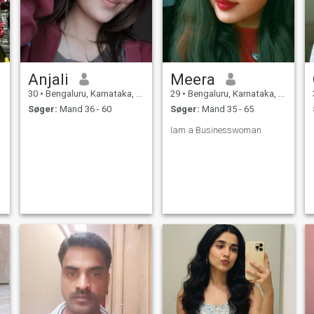
Anjali
Meera
30
•
Bengaluru, Karnataka, Indien
29
•
Bengaluru, Karnataka, Indien
Søger:
Mand 36 - 60
Søger:
Mand 35 - 65
Iam a Businesswoman