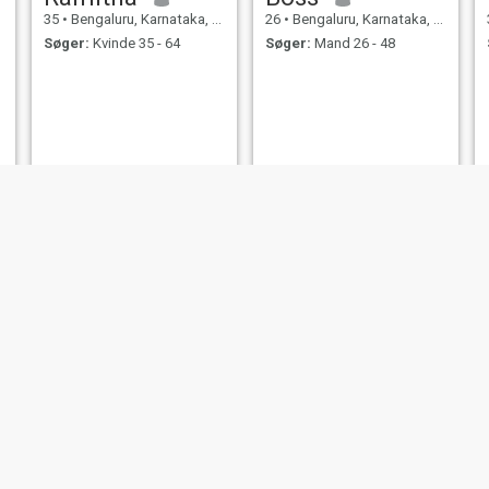
35
•
Bengaluru, Karnataka, Indien
26
•
Bengaluru, Karnataka, Indien
Søger:
Kvinde 35 - 64
Søger:
Mand 26 - 48
K
33
•
Bengaluru, Karnataka, Indien