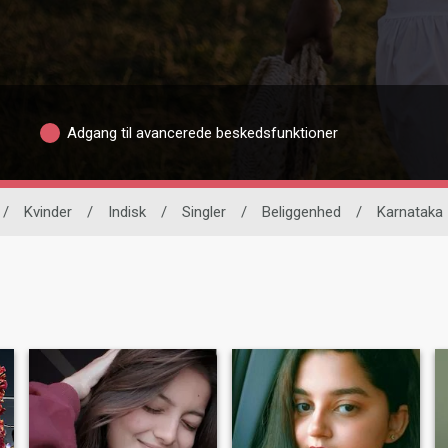
Adgang til avancerede beskedsfunktioner
/
Kvinder
/
Indisk
/
Singler
/
Beliggenhed
/
Karnataka