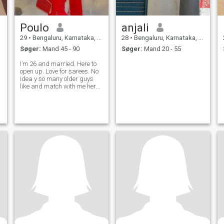
Poulo
anjali
29
•
Bengaluru, Karnataka, Indien
28
•
Bengaluru, Karnataka, Indien
Søger:
Mand 45 - 90
Søger:
Mand 20 - 55
I’m 26 and married. Here to
open up. Love for sarees. No
idea y so many older guys
like and match with me here.
Weird how well we vibe and
connect🙈 Also I’m nt
upgraded so not able to see
many of ur msgs