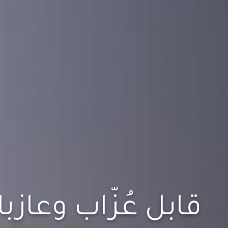
قابل عُزّاب وعازب