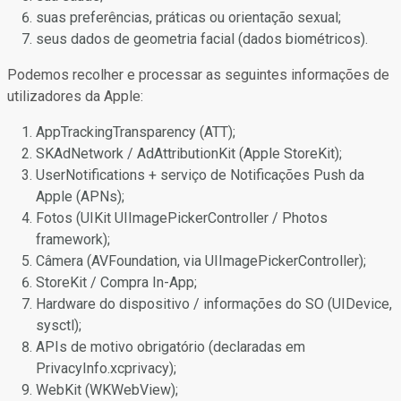
suas preferências, práticas ou orientação sexual;
seus dados de geometria facial (dados biométricos).
Podemos recolher e processar as seguintes informações de
utilizadores da Apple:
AppTrackingTransparency (ATT);
SKAdNetwork / AdAttributionKit (Apple StoreKit);
UserNotifications + serviço de Notificações Push da
Apple (APNs);
Fotos (UIKit UIImagePickerController / Photos
framework);
Câmera (AVFoundation, via UIImagePickerController);
StoreKit / Compra In-App;
Hardware do dispositivo / informações do SO (UIDevice,
sysctl);
APIs de motivo obrigatório (declaradas em
PrivacyInfo.xcprivacy);
WebKit (WKWebView);